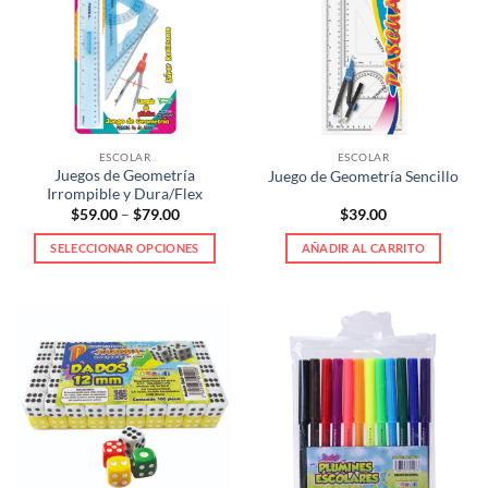
ESCOLAR
ESCOLAR
Juegos de Geometría
Juego de Geometría Sencillo
Irrompible y Dura/Flex
Price
$
59.00
–
$
79.00
$
39.00
range:
$59.00
SELECCIONAR OPCIONES
AÑADIR AL CARRITO
through
$79.00
Este
producto
tiene
múltiples
variantes.
Las
opciones
se
pueden
elegir