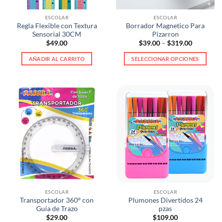
ESCOLAR
ESCOLAR
Regla Flexible con Textura
Borrador Magnetico Para
Sensorial 30CM
Pizarron
Price
$
49.00
$
39.00
–
$
319.00
range:
$39.00
AÑADIR AL CARRITO
SELECCIONAR OPCIONES
through
$319.00
Este
producto
tiene
múltiples
variantes.
Las
opciones
se
pueden
elegir
en
la
ESCOLAR
ESCOLAR
página
Transportador 360° con
Plumones Divertidos 24
de
Guía de Trazo
pzas
producto
$
29.00
$
109.00