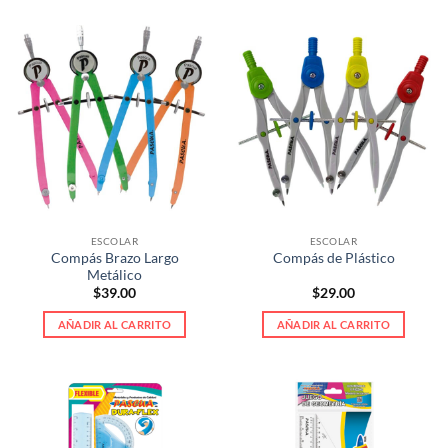
producto
producto
tiene
tiene
múltiples
múltiples
variantes.
variantes.
Las
Las
opciones
opciones
se
se
pueden
pueden
elegir
elegir
en
en
la
la
ESCOLAR
ESCOLAR
página
página
Compás Brazo Largo
Compás de Plástico
de
de
Metálico
producto
producto
$
39.00
$
29.00
AÑADIR AL CARRITO
AÑADIR AL CARRITO