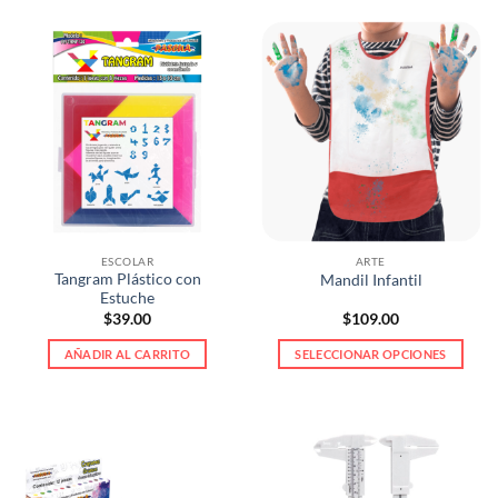
ESCOLAR
ARTE
Tangram Plástico con
Mandil Infantil
Estuche
$
39.00
$
109.00
AÑADIR AL CARRITO
SELECCIONAR OPCIONES
Este
producto
tiene
múltiples
variantes.
Las