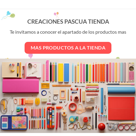
múltiples
variantes.
Las
opciones
CREACIONES PASCUA TIENDA
se
Te invitamos a conocer el apartado de los productos mas
pueden
elegir
en
MAS PRODUCTOS A LA TIENDA
la
página
de
producto