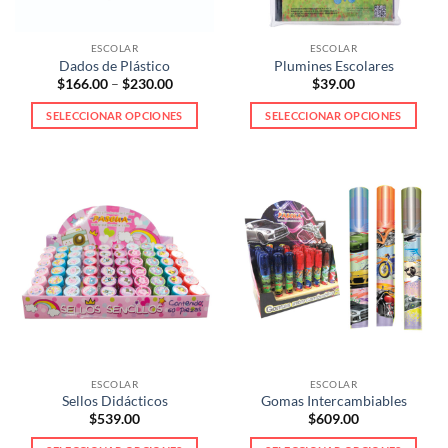
en
la
ESCOLAR
ESCOLAR
página
Dados de Plástico
Plumines Escolares
de
Price
$
166.00
–
$
230.00
$
39.00
range:
producto
$166.00
SELECCIONAR OPCIONES
SELECCIONAR OPCIONES
through
$230.00
Este
Este
producto
producto
tiene
tiene
múltiples
múltiples
variantes.
variantes.
Las
Las
opciones
opciones
se
se
pueden
pueden
elegir
elegir
en
en
la
la
ESCOLAR
ESCOLAR
página
página
Sellos Didácticos
Gomas Intercambiables
de
de
$
539.00
$
609.00
producto
producto