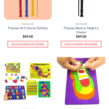
pueden
elegir
en
la
ESCOLAR
ESCOLAR
página
Flautas Blanca, Negra y
Flautas de Colores Solidos
de
Hueso
producto
$
89.00
$
89.00
SELECCIONAR OPCIONES
SELECCIONAR OPCIONES
Este
Este
producto
producto
tiene
tiene
múltiples
múltiples
variantes.
variantes.
Las
Las
opciones
opciones
se
se
pueden
pueden
elegir
elegir
en
en
la
la