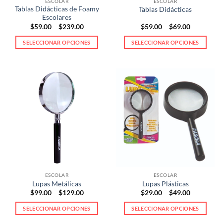
ESCOLAR
ESCOLAR
página
página
Tablas Didácticas de Foamy
Tablas Didácticas
de
de
Escolares
producto
producto
Price
Price
$
59.00
–
$
239.00
$
59.00
–
$
69.00
range:
range:
$59.00
$59.00
SELECCIONAR OPCIONES
SELECCIONAR OPCIONES
through
through
$239.00
$69.00
Este
Este
producto
producto
tiene
tiene
múltiples
múltiples
variantes.
variantes.
Las
Las
opciones
opciones
se
se
pueden
pueden
elegir
elegir
en
en
la
la
ESCOLAR
ESCOLAR
página
página
Lupas Metálicas
Lupas Plásticas
de
de
Price
Price
$
99.00
–
$
129.00
$
29.00
–
$
49.00
range:
range:
producto
producto
$99.00
$29.00
SELECCIONAR OPCIONES
SELECCIONAR OPCIONES
through
through
$129.00
$49.00
Este
Este