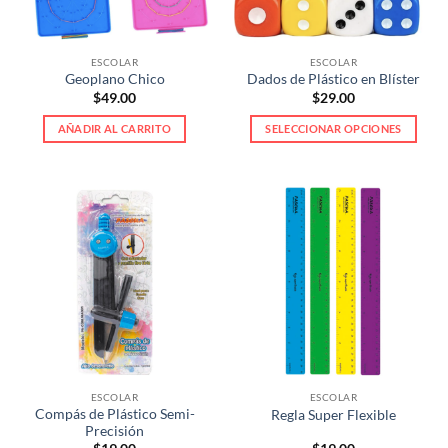
elegir
en
la
ESCOLAR
ESCOLAR
página
Geoplano Chico
Dados de Plástico en Blíster
de
$
49.00
$
29.00
producto
AÑADIR AL CARRITO
SELECCIONAR OPCIONES
Este
producto
tiene
múltiples
variantes.
Las
opciones
se
pueden
elegir
en
la
ESCOLAR
ESCOLAR
página
Compás de Plástico Semi-
Regla Super Flexible
de
Precisión
producto