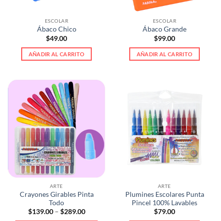
en
la
ESCOLAR
ESCOLAR
página
Ábaco Chico
Ábaco Grande
de
$
49.00
$
99.00
producto
AÑADIR AL CARRITO
AÑADIR AL CARRITO
ARTE
ARTE
Crayones Girables Pinta
Plumines Escolares Punta
Todo
Pincel 100% Lavables
Price
$
139.00
–
$
289.00
$
79.00
range: