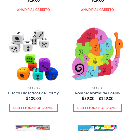
$
19.00
$
19.00
AÑADIR AL CARRITO
AÑADIR AL CARRITO
ESCOLAR
ESCOLAR
Dados Didácticos de Foamy
Rompecabezas de Foamy
Price
$
139.00
$
59.00
–
$
129.00
range:
$59.00
SELECCIONAR OPCIONES
SELECCIONAR OPCIONES
through
$129.00
Este
Este
producto
producto
tiene
tiene