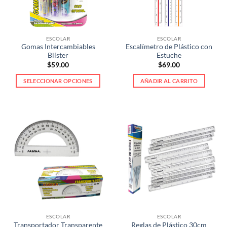
elegir
elegir
en
en
la
la
ESCOLAR
ESCOLAR
página
página
Gomas Intercambiables
Escalímetro de Plástico con
de
de
Blíster
Estuche
producto
producto
$
59.00
$
69.00
SELECCIONAR OPCIONES
AÑADIR AL CARRITO
Este
producto
tiene
múltiples
variantes.
Las
opciones
se
pueden
elegir
en
la
ESCOLAR
ESCOLAR
página
Transportador Transparente
Reglas de Plástico 30cm