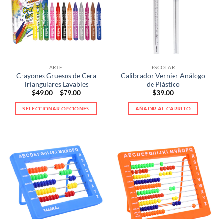
opciones
se
pueden
elegir
en
la
ARTE
ESCOLAR
página
Crayones Gruesos de Cera
Calibrador Vernier Análogo
de
Triangulares Lavables
de Plástico
producto
Price
$
49.00
–
$
79.00
$
39.00
range:
$49.00
SELECCIONAR OPCIONES
AÑADIR AL CARRITO
through
$79.00
Este
producto
tiene
múltiples
variantes.
Las
opciones
se
pueden
elegir