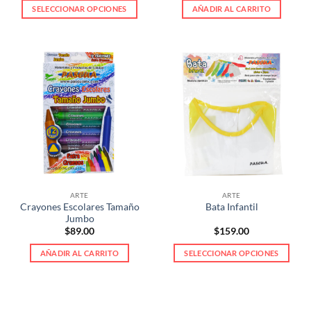
$139.00
SELECCIONAR OPCIONES
AÑADIR AL CARRITO
through
$289.00
Este
producto
tiene
múltiples
variantes.
Las
opciones
se
pueden
elegir
en
la
ARTE
ARTE
página
Crayones Escolares Tamaño
Bata Infantil
de
Jumbo
producto
$
89.00
$
159.00
AÑADIR AL CARRITO
SELECCIONAR OPCIONES
Este
producto
tiene