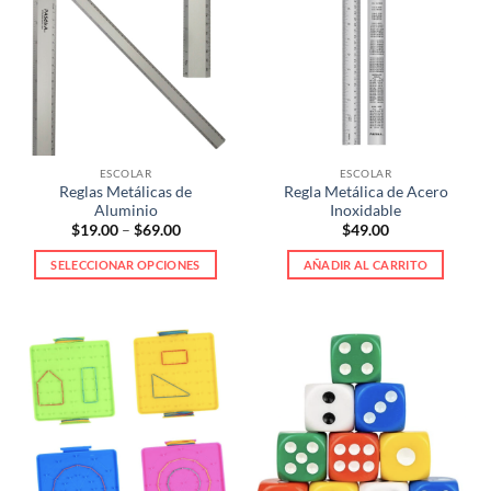
Las
Las
opciones
opciones
se
se
pueden
pueden
elegir
elegir
en
en
la
la
ESCOLAR
ESCOLAR
página
página
Reglas Metálicas de
Regla Metálica de Acero
de
de
Aluminio
Inoxidable
producto
producto
Price
$
19.00
–
$
69.00
$
49.00
range:
$19.00
SELECCIONAR OPCIONES
AÑADIR AL CARRITO
through
$69.00
Este
producto
tiene
múltiples
variantes.
Las
opciones
se
pueden