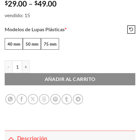
Price
29.00
–
49.00
$
$
range:
vendido: 15
$29.00
through
Modelos de Lupas Plásticas
*
$49.00
40 mm
50 mm
75 mm
Lupas Plásticas cantidad
AÑADIR AL CARRITO
Descripción