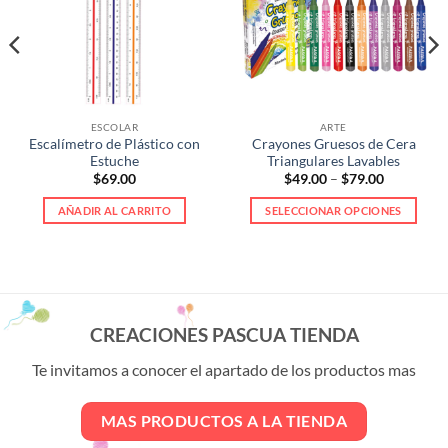
ESCOLAR
ARTE
Escalímetro de Plástico con
Crayones Gruesos de Cera
Estuche
Triangulares Lavables
Price
$
69.00
$
49.00
–
$
79.00
range:
$49.00
AÑADIR AL CARRITO
SELECCIONAR OPCIONES
through
$79.00
Este
producto
tiene
múltiples
variantes.
CREACIONES PASCUA TIENDA
Las
opciones
Te invitamos a conocer el apartado de los productos mas
se
pueden
MAS PRODUCTOS A LA TIENDA
elegir
en