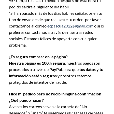
9:00 am, si realizas tu pedido después de ésta hora tu
pedido saldrá al siguiente día hábil.
*Si han pasado más de los días hábiles señalados en tu
tipo de envío desde que realizaste tu orden, por favor
contáctanos al correo
ecpascua2022@gmail.com
o si lo
prefieres contáctanos a través de nuestras redes
sociales. Estamos felices de apoyarte con cualquier
problema.
¿Es seguro comprar en la página?
Nuestra página es 100% segura
, nuestros pagos son
procesados a través de
PayPal
, para que
tus datos y tu
información
estén seguros
y nosotros estemos
protegidos de intentos de fraude.
Hice mi pedido pero no recibí ninguna confirmación
¿Qué puedo hacer?
A veces los correos se van a la carpeta de “No
deseados” o “spam” te sugerimos revisar esas carpetas.