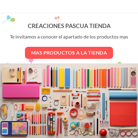
producto
tiene
múltiples
variantes.
CREACIONES PASCUA TIENDA
Las
opciones
Te invitamos a conocer el apartado de los productos mas
se
pueden
MAS PRODUCTOS A LA TIENDA
elegir
en
la
página
de
producto