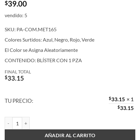
39.00
$
vendido: 5
SKU: PA-COM.MET165
Colores Surtidos: Azul, Negro, Rojo, Verde
El Color se Asigna Aleatoriamente
CONTENIDO: BLÍSTER CON 1 PZA
FINAL TOTAL
$
33.15
$
33.15
× 1
TU PRECIO:
$
33.15
Compás Brazo Largo Metálico cantidad
AÑADIR AL CARRITO