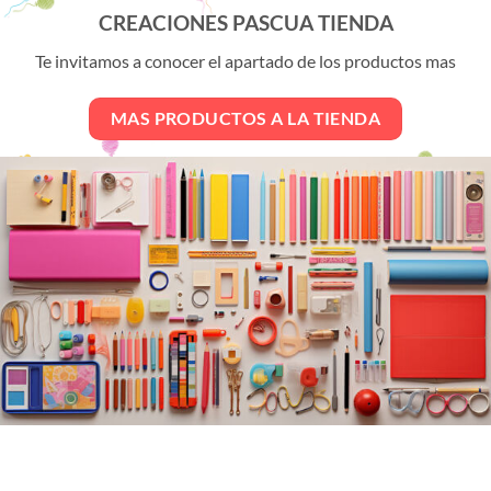
variantes.
CREACIONES PASCUA TIENDA
Las
opciones
Te invitamos a conocer el apartado de los productos mas
se
pueden
MAS PRODUCTOS A LA TIENDA
elegir
en
la
página
de
producto