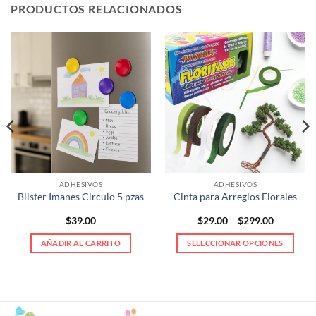
PRODUCTOS RELACIONADOS
ADHESIVOS
ADHESIVOS
Blister Imanes Circulo 5 pzas
Cinta para Arreglos Florales
Price
$
39.00
$
29.00
–
$
299.00
range:
$29.00
AÑADIR AL CARRITO
SELECCIONAR OPCIONES
through
$299.00
Este
producto
tiene
múltiples