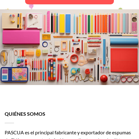
en
la
página
de
producto
QUIÉNES SOMOS
PASCUA es el principal fabricante y exportador de espumas