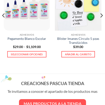
ADHESIVOS
ADHESIVOS
Blister Imanes Circulo 5 pzas
Pegamento Blanco Escolar
Translúcidos
Price
$
29.00
–
$
1,109.00
$
39.00
range:
$29.00
SELECCIONAR OPCIONES
AÑADIR AL CARRITO
through
$1,109.00
Este
producto
tiene
múltiples
variantes.
CREACIONES PASCUA TIENDA
Las
opciones
Te invitamos a conocer el apartado de los productos mas
se
pueden
MAS PRODUCTOS A LA TIENDA
elegir