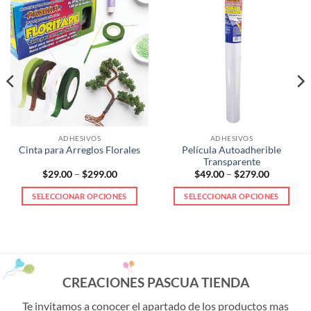
ADHESIVOS
ADHESIVOS
Película Autoadherible
Cinta para Arreglos Florales
Transparente
Price
Price
$
29.00
–
$
299.00
$
49.00
–
$
279.00
range:
range:
$29.00
$49.00
SELECCIONAR OPCIONES
SELECCIONAR OPCIONES
through
through
$299.00
$279.00
Este
Este
producto
producto
tiene
tiene
múltiples
múltiples
variantes.
variantes.
CREACIONES PASCUA TIENDA
Las
Las
opciones
opciones
Te invitamos a conocer el apartado de los productos mas