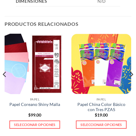
DIMENSIONES
N/D
PRODUCTOS RELACIONADOS
PAPEL
PAPEL
Papel China Color Básico
Papel Coreano Shiny Malla
con Tres PZAS
$
99.00
$
19.00
SELECCIONAR OPCIONES
SELECCIONAR OPCIONES
Este
Este