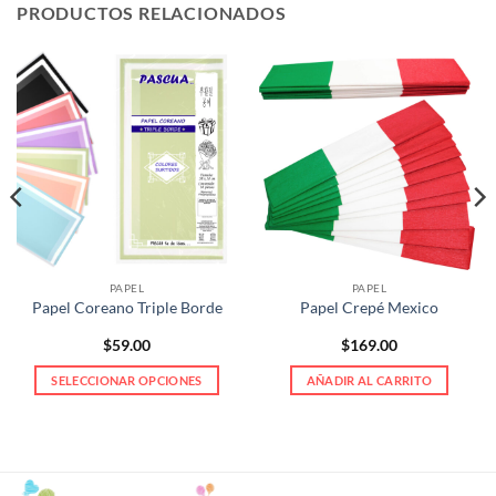
PRODUCTOS RELACIONADOS
PAPEL
PAPEL
Papel Coreano Triple Borde
Papel Crepé Mexico
$
59.00
$
169.00
SELECCIONAR OPCIONES
AÑADIR AL CARRITO
Este
producto
tiene
múltiples