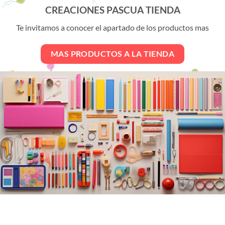
variantes.
CREACIONES PASCUA TIENDA
Las
opciones
Te invitamos a conocer el apartado de los productos mas
se
pueden
MAS PRODUCTOS A LA TIENDA
elegir
en
la
página
de
producto