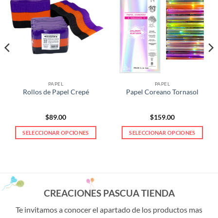
PAPEL
PAPEL
Rollos de Papel Crepé
Papel Coreano Tornasol
$
89.00
$
159.00
0
SELECCIONAR OPCIONES
SELECCIONAR OPCIONES
h
0
Este
Este
producto
producto
tiene
tiene
múltiples
múltiples
variantes.
variantes.
CREACIONES PASCUA TIENDA
Las
Las
opciones
opciones
Te invitamos a conocer el apartado de los productos mas
se
se