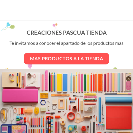
Este
producto
tiene
múltiples
variantes.
CREACIONES PASCUA TIENDA
Las
opciones
Te invitamos a conocer el apartado de los productos mas
se
pueden
MAS PRODUCTOS A LA TIENDA
elegir
en
la
página
de
producto