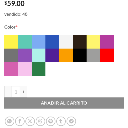
59.00
$
vendido: 48
Color
*
Tulle Diamantina cantidad
AÑADIR AL CARRITO