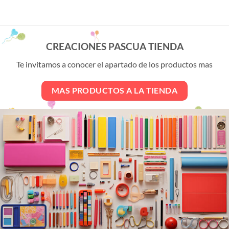
producto
tiene
múltiples
variantes.
CREACIONES PASCUA TIENDA
Las
opciones
Te invitamos a conocer el apartado de los productos mas
se
pueden
MAS PRODUCTOS A LA TIENDA
elegir
en
la
página
de
producto