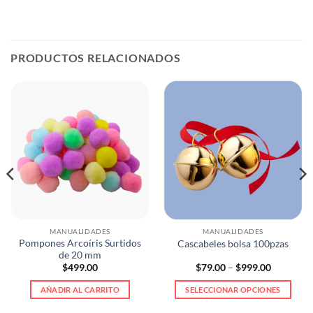
PRODUCTOS RELACIONADOS
MANUALIDADES
MANUALIDADES
Pompones Arcoíris Surtidos
Cascabeles bolsa 100pzas
de 20 mm
Price
$
499.00
$
79.00
–
$
999.00
range:
$79.00
AÑADIR AL CARRITO
SELECCIONAR OPCIONES
through
$999.00
Este