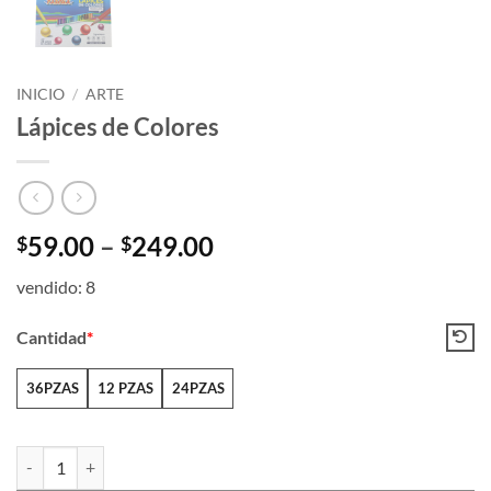
INICIO
/
ARTE
Lápices de Colores
Price
59.00
–
249.00
$
$
range:
vendido: 8
$59.00
through
Cantidad
*
$249.00
36PZAS
12 PZAS
24PZAS
Lápices de Colores cantidad