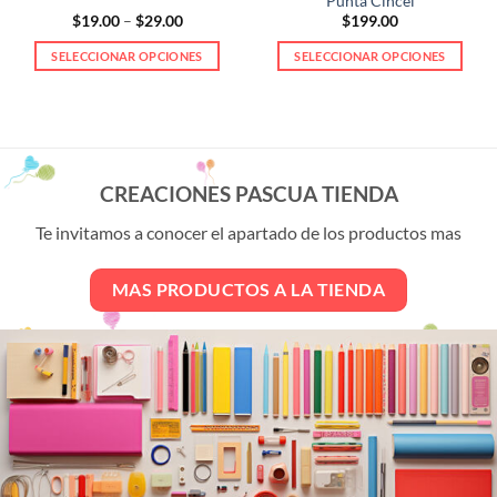
Punta Cincel
Price
$
19.00
–
$
29.00
$
199.00
range:
$19.00
SELECCIONAR OPCIONES
SELECCIONAR OPCIONES
through
$29.00
Este
Este
producto
producto
tiene
tiene
múltiples
múltiples
variantes.
variantes.
CREACIONES PASCUA TIENDA
Las
Las
opciones
opciones
Te invitamos a conocer el apartado de los productos mas
se
se
pueden
pueden
MAS PRODUCTOS A LA TIENDA
elegir
elegir
en
en
la
la
página
página
de
de
producto
producto