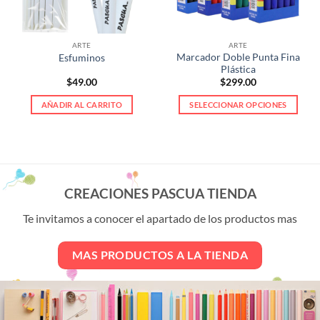
ARTE
ARTE
Marcador Doble Punta Fina
Esfuminos
Plástica
$
49.00
$
299.00
AÑADIR AL CARRITO
SELECCIONAR OPCIONES
Este
producto
tiene
múltiples
variantes.
CREACIONES PASCUA TIENDA
Las
opciones
Te invitamos a conocer el apartado de los productos mas
se
pueden
MAS PRODUCTOS A LA TIENDA
elegir
en
la
página
de