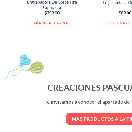
Engrapadora De Golpe Tira
les
Engrapadora Me
Completa
$
259.00
$
89.00
AÑADIR AL CARRITO
SELECCIONAR O
Est
pro
tien
múl
vari
Las
opc
se
pue
CREACIONES PASCU
eleg
en
Te invitamos a conocer el apartado de
la
pág
de
MAS PRODUCTOS A LA T
pro