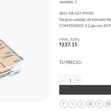
vendido: 1
SKU: PA-GO-PM20
De gran calidad, de borrado fác
CONTENIDO: 1 Caja con 20 
FINAL TOTAL
$
237.15
TU PRECIO:
Caja de Goma para Borrar Tipo M