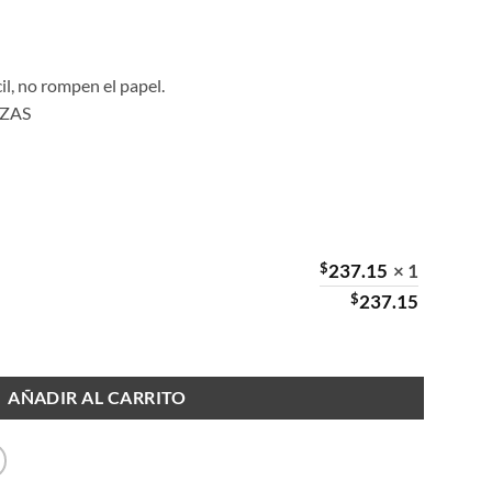
il, no rompen el papel.
PZAS
$
237.15
× 1
$
237.15
igajón Mediana con 20 PZAS cantidad
AÑADIR AL CARRITO