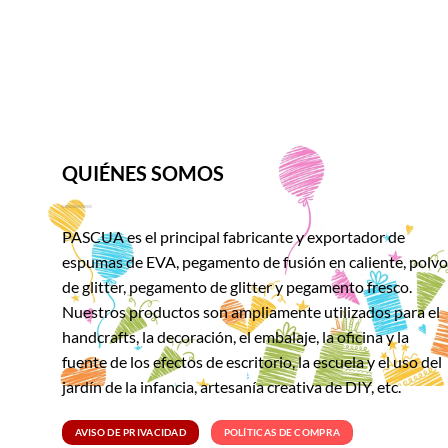
QUIÉNES SOMOS
PASCUA es el principal fabricante y exportador de
espumas de EVA, pegamento de fusión en caliente, polvo
de glitter, pegamento de glitter y pegamento fresco.
Nuestros productos son ampliamente utilizados para el
handcrafts, la decoración, el embalaje, la oficina y la
fuente de los efectos de escritorio, la escuela y el uso del
jardín de la infancia, artesanía creativa de DIY, etc.
AVISO DE PRIVACIDAD
POLÍTICAS DE COMPRA