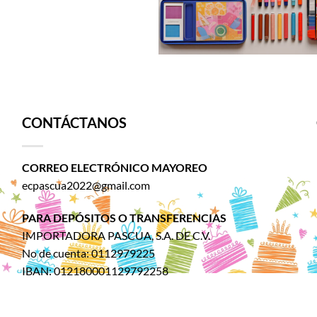
CONTÁCTANOS
CORREO ELECTRÓNICO MAYOREO
ecpascua2022@gmail.com
PARA DEPÓSITOS O TRANSFERENCIAS
IMPORTADORA PASCUA, S.A. DE C.V.
No de cuenta: 0112979225
IBAN: 012180001129792258