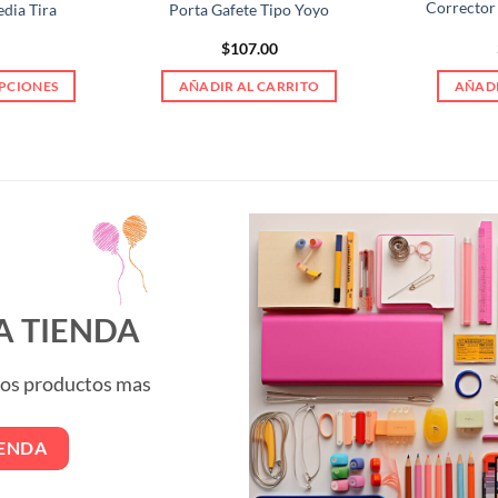
Corrector
dia Tira
Porta Gafete Tipo Yoyo
$
107.00
PCIONES
AÑADIR AL CARRITO
AÑADI
e
ducto
e
tiples
antes.
iones
den
A TIENDA
ir
 los productos mas
ina
IENDA
ducto