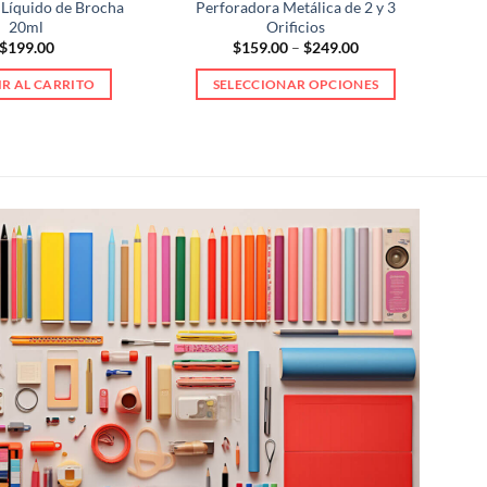
 Líquido de Brocha
Perforadora Metálica de 2 y 3
20ml
Orificios
Price
$
199.00
$
159.00
–
$
249.00
range:
$159.00
R AL CARRITO
SELECCIONAR OPCIONES
through
$249.00
Este
producto
tiene
múltiples
variantes.
Las
opciones
se
pueden
elegir
en
la
página
de
producto