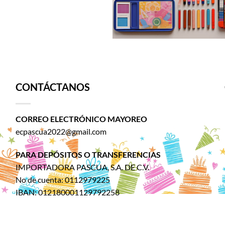
CONTÁCTANOS
CORREO ELECTRÓNICO MAYOREO
ecpascua2022@gmail.com
PARA DEPÓSITOS O TRANSFERENCIAS
IMPORTADORA PASCUA, S.A. DE C.V.
No de cuenta: 0112979225
IBAN: 012180001129792258