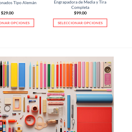
Engrapadora de Media y Tira
onados Tipo Alemán
Completa
$
29.00
$
99.00
IONAR OPCIONES
SELECCIONAR OPCIONES
Este
Este
producto
producto
tiene
tiene
múltiples
múltiples
variantes.
variantes.
Las
Las
opciones
opciones
se
se
pueden
pueden
elegir
elegir
en
en
la
la
página
página
de
de
producto
producto