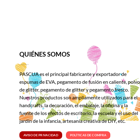
QUIÉNES SOMOS
PASCUA es el principal fabricante y exportador de
espumas de EVA, pegamento de fusión en caliente, polvo
de glitter, pegamento de glitter y pegamento fresco.
Nuestros productos son ampliamente utilizados para el
handcrafts, la decoración, el embalaje, la oficina y la
fuente de los efectos de escritorio, la escuela y el uso del
jardín de la infancia, artesanía creativa de DIY, etc.
AVISO DE PRIVACIDAD
POLÍTICAS DE COMPRA