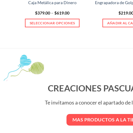
l No.
Caja Metálica para Dinero
Engrapadora de Golp
Price
$
379.00
–
$
619.00
$
219.0
range:
$379.00
S
SELECCIONAR OPCIONES
AÑADIR AL C
through
$619.00
Este
producto
tiene
múltiples
variantes.
Las
opciones
se
pueden
CREACIONES PASCU
elegir
en
Te invitamos a conocer el apartado de
la
página
de
MAS PRODUCTOS A LA T
producto