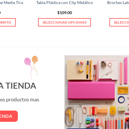
e Media Tira
Tabla Plástica con Clip Metálico
Broches Lat
0
$
109.00
ARRITO
SELECCIONAR OPCIONES
SELECC
Este
producto
tiene
múltiples
variantes.
Las
opciones
se
pueden
A TIENDA
elegir
en
 los productos mas
la
página
de
IENDA
producto