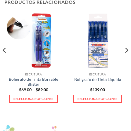
PRODUCTOS RELACIONADOS
ESCRITURA
ESCRITURA
Bolígrafo de Tinta Borrable
Bolígrafo de Tinta Líquida
Blister
Price
$
69.00
–
$
89.00
$
139.00
range:
$69.00
SELECCIONAR OPCIONES
SELECCIONAR OPCIONES
through
$89.00
Este
Este
producto
producto
tiene
tiene
múltiples
múltiples
variantes.
variantes.