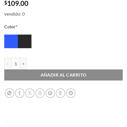
109.00
$
vendido: 0
Color
*
Bolígrafos de Tinta Híbrida - Retráctil cantidad
AÑADIR AL CARRITO