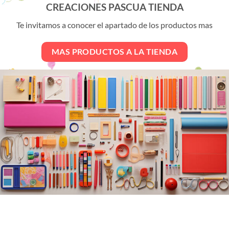
CREACIONES PASCUA TIENDA
Las
Las
opciones
opciones
Te invitamos a conocer el apartado de los productos mas
se
se
pueden
pueden
MAS PRODUCTOS A LA TIENDA
elegir
elegir
en
en
la
la
página
página
de
de
producto
producto