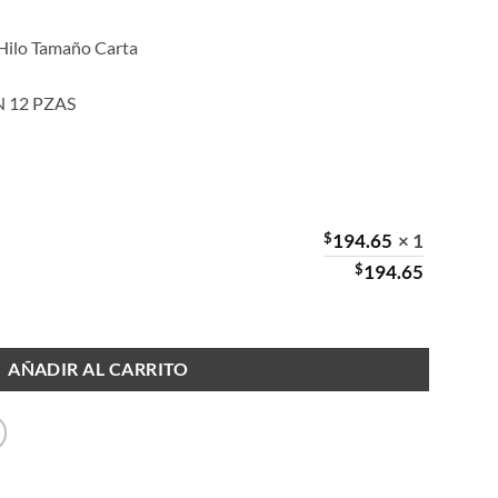
n Hilo Tamaño Carta
 12 PZAS
$
194.65
× 1
$
194.65
 Carta Vertical cantidad
AÑADIR AL CARRITO