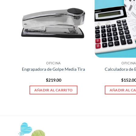
OFICINA
OFICINA
cha
Engrapadora de Golpe Media Tira
Calculadora de E
$
219.00
$
152.0
AÑADIR AL CARRITO
AÑADIR AL C