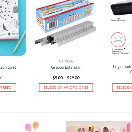
OFICINA
Engrapado
scritorio
Grapas Estándar
Price
0
$
9.00
–
$
29.00
range:
$9.00
ARRITO
SELECCIONAR OPCIONES
SELECC
through
$29.00
Este
producto
tiene
múltiples
variantes.
Las