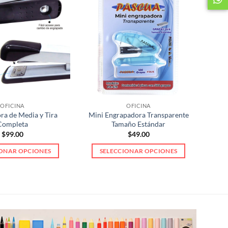
OFICINA
OFICINA
ra de Media y Tira
Mini Engrapadora Transparente
Completa
Tamaño Estándar
$
99.00
$
49.00
IONAR OPCIONES
SELECCIONAR OPCIONES
Este
Este
producto
producto
tiene
tiene
múltiples
múltiples
variantes.
variantes.
Las
Las