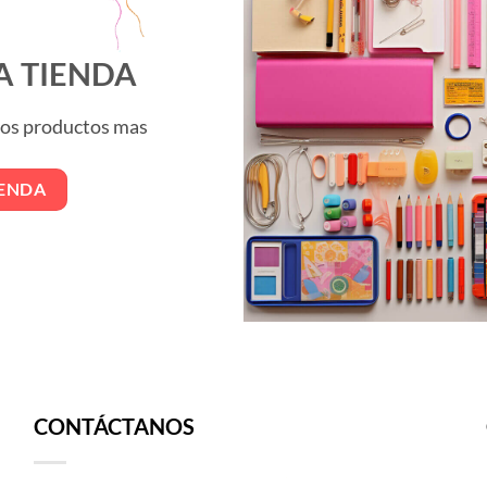
opciones
se
pueden
A TIENDA
elegir
en
 los productos mas
la
página
de
IENDA
producto
CONTÁCTANOS