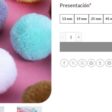
thr
Presentación
*
$69
13 mm
19 mm
25 mm
45 
Pompones Colores Surtidos canti