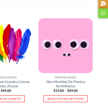
NUALIDADES
MANUALIDADES
Ave Grandes Colores
Ojos Movibles De Plástico
idos 20 pzas
Sin/Adhesivo
Price
$
49.00
$
19.00
–
$
49.00
range:
$19.00
R AL CARRITO
SELECCIONAR OPCIONES
through
$49.00
Este