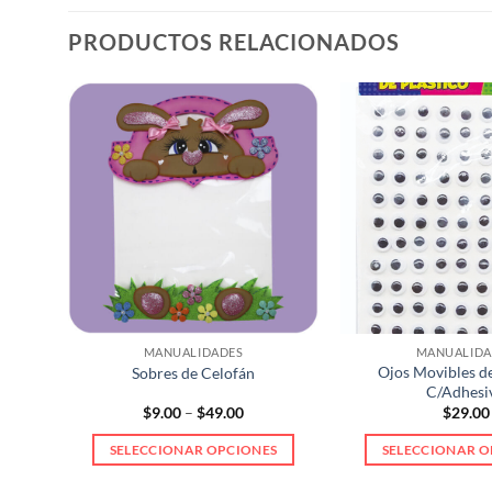
PRODUCTOS RELACIONADOS
MANUALIDADES
MANUALIDA
Ojos Movibles de
dos
Sobres de Celofán
C/Adhesi
Price
$
9.00
–
$
49.00
$
29.00
range:
$9.00
S
SELECCIONAR OPCIONES
SELECCIONAR O
through
$49.00
Este
Est