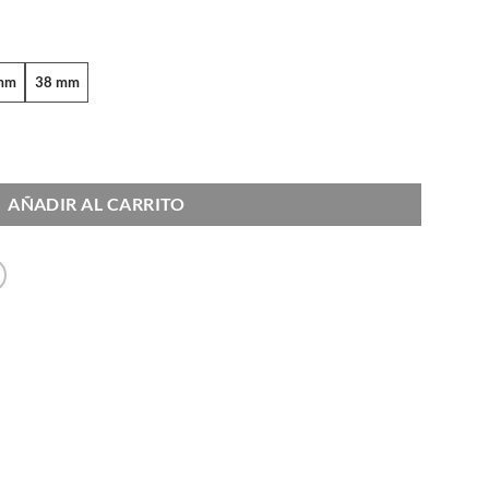
ough
.00
mm
38 mm
dad
AÑADIR AL CARRITO