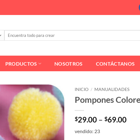
Buscar
por:
PRODUCTOS
NOSOTROS
CONTÁCTANOS
INICIO
/
MANUALIDADES
Pompones Colore
Pri
29.00
–
69.00
$
$
ran
vendido: 23
$29