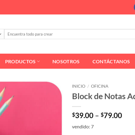
Buscar
por:
PRODUCTOS
NOSOTROS
CONTÁCTANOS
INICIO
/
OFICINA
Block de Notas A
Pri
39.00
–
79.00
$
$
ran
vendido: 7
$39