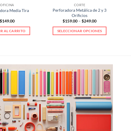
OFICINA
CORTE
Perforadora Metálica de 2 y 3
dora Media Tira
Orificios
Price
$
149.00
$
159.00
–
$
249.00
range:
$159.00
R AL CARRITO
SELECCIONAR OPCIONES
through
$249.00
Este
producto
tiene
múltiples
variantes.
Las
opciones
se
pueden
elegir
en
la
página
de