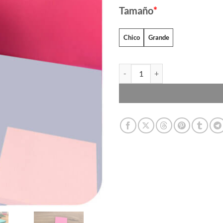
thr
Tamaño
*
$79
Chico
Grande
Block de Notas Adhesivas cantid