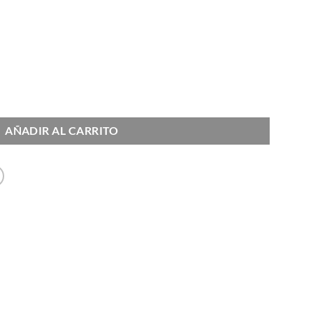
ough
.00
ad
AÑADIR AL CARRITO