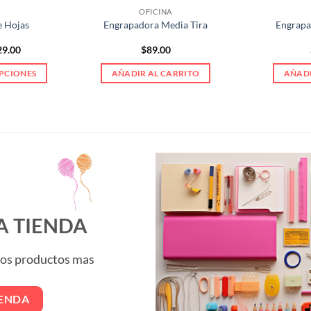
OFICINA
e Hojas
Engrapadora Media Tira
Engrapa
Price
29.00
$
89.00
range:
$89.00
PCIONES
AÑADIR AL CARRITO
AÑADI
through
$129.00
e
ducto
e
tiples
antes.
iones
den
A TIENDA
ir
 los productos mas
ina
IENDA