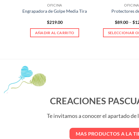
OFICINA
OFICINA
Engrapadora de Golpe Media Tira
Protectores d
ce
$
219.00
$
89.00
–
$
1
ge:
.00
S
AÑADIR AL CARRITO
SELECCIONAR O
ough
.00
Est
pro
tien
múl
vari
Las
opc
se
pue
CREACIONES PASCU
eleg
en
Te invitamos a conocer el apartado de
la
pág
de
MAS PRODUCTOS A LA T