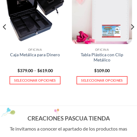
OFICINA
OFICINA
Tabla Plástica con Clip
Caja Metálica para Dinero
Metálico
Price
$
379.00
–
$
619.00
$
109.00
range:
$379.00
SELECCIONAR OPCIONES
SELECCIONAR OPCIONES
through
$619.00
Este
Este
producto
producto
tiene
tiene
múltiples
múltiples
variantes.
variantes.
CREACIONES PASCUA TIENDA
Las
Las
opciones
opciones
Te invitamos a conocer el apartado de los productos mas
se
se