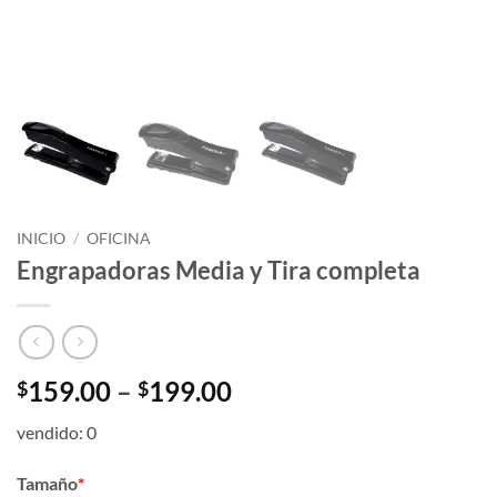
INICIO
/
OFICINA
Engrapadoras Media y Tira completa
Price
159.00
–
199.00
$
$
range:
vendido: 0
$159.00
through
Tamaño
*
$199.00