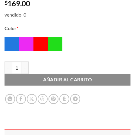
169.00
$
vendido: 0
Color
*
Archifuelle con Liga cantidad
AÑADIR AL CARRITO