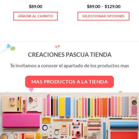
Price
$
89.00
$
89.00
–
$
129.00
range:
$89.00
AÑADIR AL CARRITO
SELECCIONAR OPCIONES
through
$129.00
Este
producto
tiene
múltiples
variantes.
CREACIONES PASCUA TIENDA
Las
opciones
Te invitamos a conocer el apartado de los productos mas
se
pueden
MAS PRODUCTOS A LA TIENDA
elegir
en
la
página
de
producto